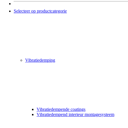
Selecteer op productcategorie
Vibratiedemping
Vibratiedempende coatings
Vibratiedempend interieur montagesysteem