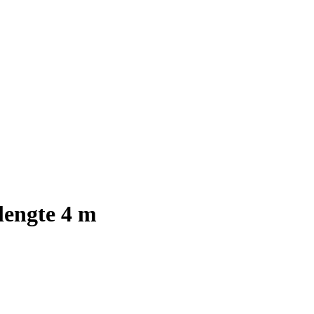
lengte 4 m