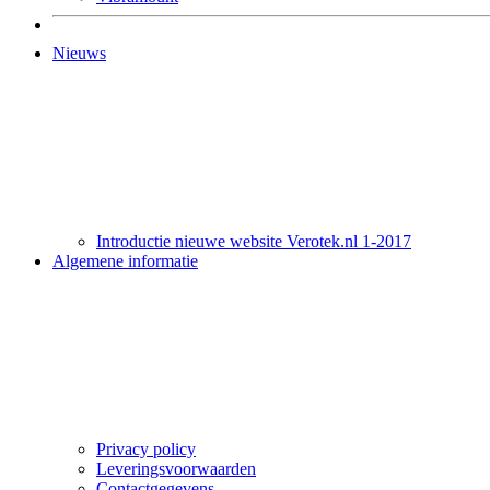
Nieuws
Introductie nieuwe website Verotek.nl 1-2017
Algemene informatie
Privacy policy
Leveringsvoorwaarden
Contactgegevens